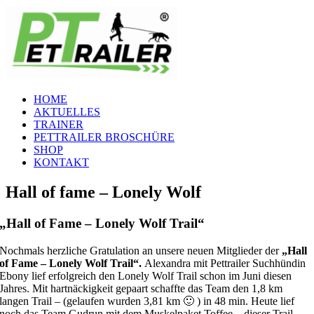
Zum
Inhalt
springen
HOME
AKTUELLES
TRAINER
PETTRAILER BROSCHÜRE
SHOP
KONTAKT
Hall of fame – Lonely Wolf
„Hall of Fame – Lonely Wolf Trail“
Nochmals herzliche Gratulation an unsere neuen Mitglieder der
„Hall
of Fame – Lonely Wolf Trail“.
Alexandra mit Pettrailer Suchhündin
Ebony lief erfolgreich den Lonely Wolf Trail schon im Juni diesen
Jahres. Mit hartnäckigkeit gepaart schaffte das Team den 1,8 km
langen Trail – (gelaufen wurden 3,81 km 🙂 ) in 48 min. Heute lief
noch das Team Gudrun mit dem Muskelpaket Toffee – dieser Trail