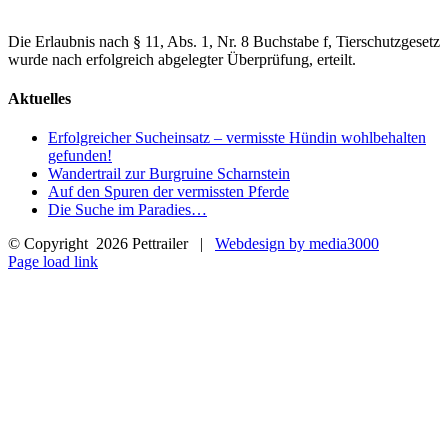
Die Erlaubnis nach § 11, Abs. 1, Nr. 8 Buchstabe f, Tierschutzgesetz
wurde nach erfolgreich abgelegter Überprüfung, erteilt.
Aktuelles
Erfolgreicher Sucheinsatz – vermisste Hündin wohlbehalten
gefunden!
Wandertrail zur Burgruine Scharnstein
Auf den Spuren der vermissten Pferde
Die Suche im Paradies…
© Copyright
2026 Pettrailer |
Webdesign by media3000
Facebook
Page load link
Nach
oben